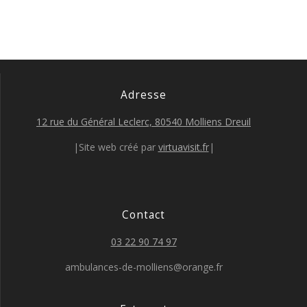
Adresse
12 rue du Général Leclerc, 80540 Molliens Dreuil
|Site web créé par
virtuavisit.fr
|
Contact
03 22 90 74 97
ambulances-de-molliens@orange.fr