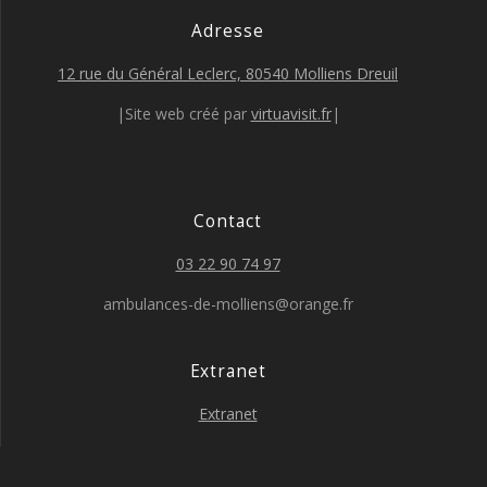
Adresse
12 rue du Général Leclerc, 80540 Molliens Dreuil
|Site web créé par
virtuavisit.fr
|
Contact
03 22 90 74 97
ambulances-de-molliens@orange.fr
Extranet
Extranet