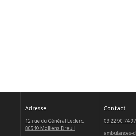
Adresse
Contact
12 rue du Général Leclerc,
03 22 90 74 97
80540 Molliens Dreuil
ambulances-d