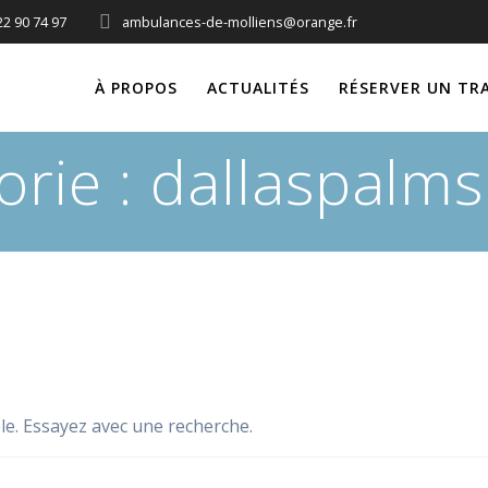
22 90 74 97
ambulances-de-molliens@orange.fr
À PROPOS
ACTUALITÉS
RÉSERVER UN TR
orie :
dallaspalm
le. Essayez avec une recherche.