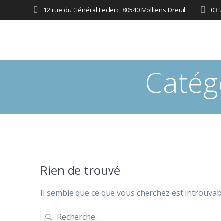
12 rue du Général Leclerc, 80540 Molliens Dreuil
03 
Catég
Rien de trouvé
Il semble que ce que vous cherchez est introuvab