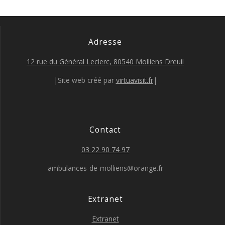
Adresse
12 rue du Général Leclerc, 80540 Molliens Dreuil
|Site web créé par
virtuavisit.fr
|
Contact
03 22 90 74 97
ambulances-de-molliens@orange.fr
Extranet
Extranet