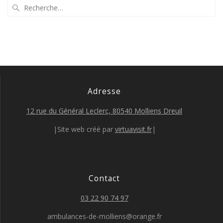
Adresse
12 rue du Général Leclerc, 80540 Molliens Dreuil
|Site web créé par
virtuavisit.fr
|
Contact
03 22 90 74 97
ambulances-de-molliens@orange.fr