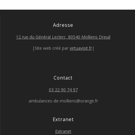
Adresse
12 rue du Général Leclerc, 80540 Molliens Dreuil
|Site web créé par
virtuavisit.fr
|
Contact
03 22 90 74 97
ambulances-de-molliens@orange.fr
Extranet
Extranet