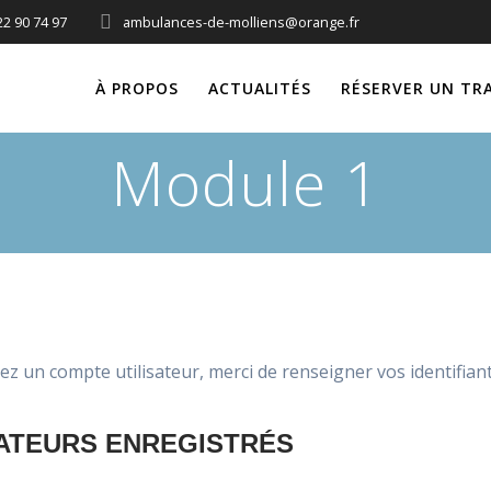
22 90 74 97
ambulances-de-molliens@orange.fr
À PROPOS
ACTUALITÉS
RÉSERVER UN TR
Module 1
ez un compte utilisateur, merci de renseigner vos identifiant
SATEURS ENREGISTRÉS