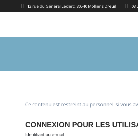
12 rue du Général Leclerc, 80540 Molliens Dreuil
03 
Ce contenu est restreint au personnel. si vous av
CONNEXION POUR LES UTILI
Identifiant ou e-mail